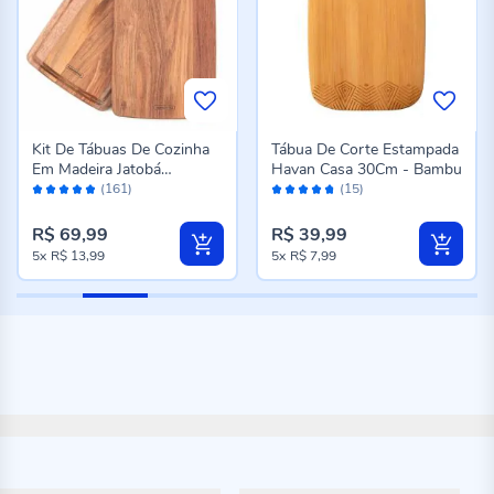
Kit De Tábuas De Cozinha
Tábua De Corte Estampada
Em Madeira Jatobá
Havan Casa 30Cm - Bambu
Avaliação:
Avaliação:
Tramontina - 2 Peças
(161)
(15)
96%
94%
R$ 69,99
R$ 39,99
5x
R$ 13,99
5x
R$ 7,99