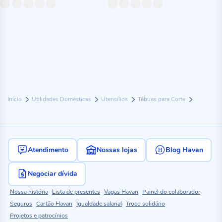
Início
Utilidades Domésticas
Utensílios
Tábuas para Corte
Atendimento
Nossas lojas
Blog Havan
Negociar dívida
Nossa história
Lista de presentes
Vagas Havan
Painel do colaborador
Seguros
Cartão Havan
Igualdade salarial
Troco solidário
Projetos e patrocínios