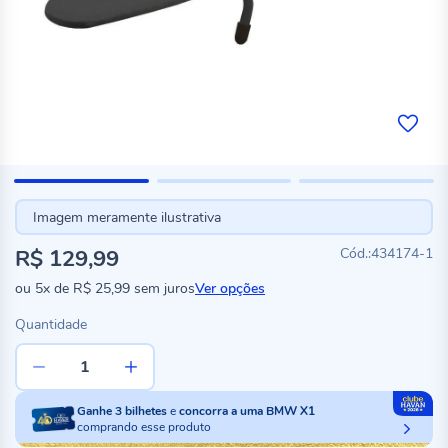
Imagem meramente ilustrativa
R$ 129,99
434174-1
ou
5x
de
R$ 25,99
sem juros
Ver opções
Quantidade
Ganhe
3
bilhetes
e
concorra a uma BMW X1
comprando esse produto