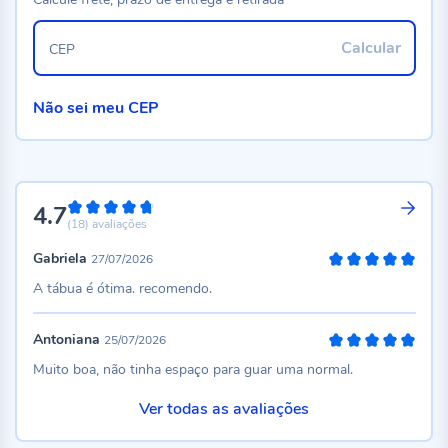
Calcular
CEP
Não sei meu CEP
4.7
94%
(18)
avaliações
Gabriela
27/07/2026
100%
A tábua é ótima. recomendo.
Antoniana
25/07/2026
100%
Muito boa, não tinha espaço para guar uma normal.
Ver todas as avaliações