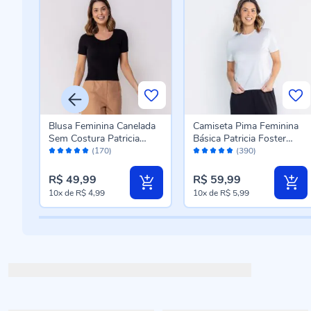
lta
Blusa Feminina Canelada
Camiseta Pima Feminina
Sem Costura Patricia
Básica Patricia Foster
Avaliação:
Avaliação:
r
Foster Preto
Branco
(170)
(390)
98%
96%
R$ 49,99
R$ 59,99
10x
de
R$ 4,99
10x
de
R$ 5,99