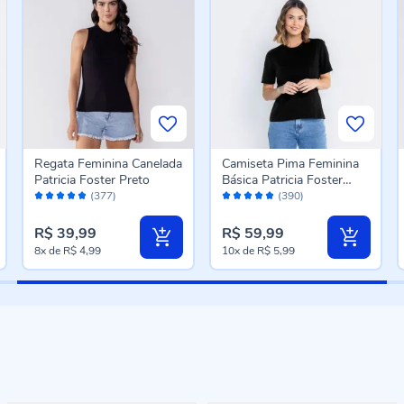
Regata Feminina Canelada
Camiseta Pima Feminina
Patricia Foster Preto
Básica Patricia Foster
Avaliação:
Avaliação:
Preto
(377)
(390)
96%
96%
R$ 39,99
R$ 59,99
8x
de
R$ 4,99
10x
de
R$ 5,99