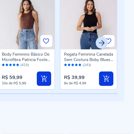
Body Feminino Básico De
Regata Feminina Canelada
Reg
Microfibra Patricia Foster
Sem Costura Boby Blues
Sem
Avaliação:
Avaliação:
Aval
Marrom
Preto
Bra
(415)
(243)
96%
96%
96
R$ 59,99
R$ 39,99
R$ 
10x
de
R$ 5,99
8x
de
R$ 4,99
8x
d