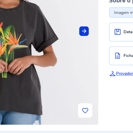
Sobre o
Imagem me
Deta
Fich
Provador