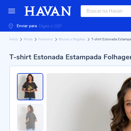
Enviar para
Início
Moda
Feminino
Blusas e Regatas
T-shirt Estonada Estamp
T-shirt Estonada Estampada Folhage