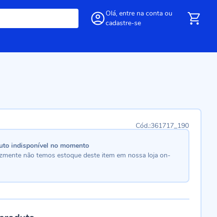
Olá,
entre
na conta
ou
cadastre-se
361717_190
uto indisponível no momento
lizmente não temos estoque deste item em nossa loja on-