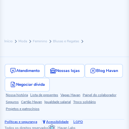
Início
Moda
Feminino
Blusas e Regatas
Atendimento
Nossas lojas
Blog Havan
Negociar dívida
Nossa história
Lista de presentes
Vagas Havan
Painel do colaborador
Seguros
Cartão Havan
Igualdade salarial
Troco solidário
Projetos e patrocínios
Políticas e segurança
Acessibilidade
LGPD
Todos os direitos reservados
Havan Labs