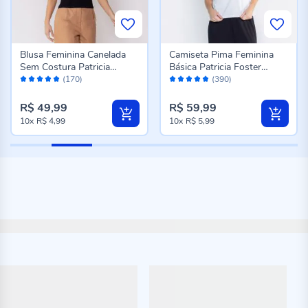
Blusa Feminina Canelada
Camiseta Pima Feminina
Sem Costura Patricia
Básica Patricia Foster
Avaliação:
Avaliação:
Foster Preto
Branco
(170)
(390)
98%
96%
R$ 49,99
R$ 59,99
10x
R$ 4,99
10x
R$ 5,99