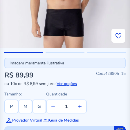
Imagem meramente ilustrativa
R$ 89,99
428905_15
ou
10x
de
R$ 8,99
sem juros
Ver opções
Tamanho:
Quantidade
P
M
G
Provador Virtual
Guia de Medidas