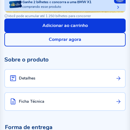
Ganhe
2
bilhetes
e
concorra a uma BMW X1
comprando esse produto
Você pode acumular até 1.250 bilhetes para concorrer
Adicionar ao carrinho
Comprar agora
Sobre o produto
Detalhes
Ficha Técnica
Forma de entrega