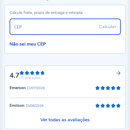
Calcule frete, prazo de entrega e retirada
Calcular
CEP
Não sei meu CEP
4.7
94%
(7)
avaliações
Emerson
11/07/2026
100%
Emilson
15/06/2026
100%
Ver todas as avaliações