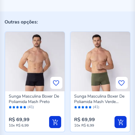
Outras opções:
Sunga Masculina Boxer De
Sunga Masculina Boxer De
Poliamida Mash Preto
Poliamida Mash Verde
Avaliação:
Avaliação:
Militar
(41)
(41)
96%
96%
R$ 69,99
R$ 69,99
10x
R$ 6,99
10x
R$ 6,99