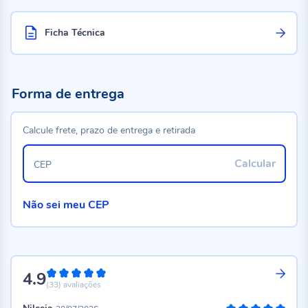
Ficha Técnica
Forma de entrega
Calcule frete, prazo de entrega e retirada
Calcular
CEP
Não sei meu CEP
4.9
98%
(33)
avaliações