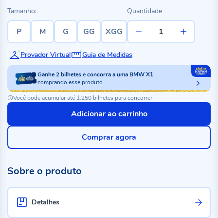
Tamanho:
Quantidade
P
M
G
GG
XGG
Provador Virtual
Guia de Medidas
Ganhe
2
bilhetes
e
concorra a uma BMW X1
comprando esse produto
Você pode acumular até 1.250 bilhetes para concorrer
Adicionar ao carrinho
Comprar agora
Sobre o produto
Detalhes