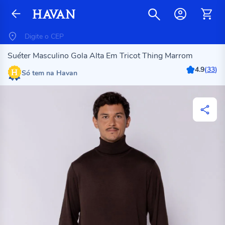
Suéter Masculino Gola Alta Em Tricot Thing Marrom
4.9
(
33
)
Só tem na Havan