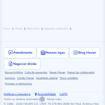
Início
Moda
Masculino
Jaquetas e Blusões
Atendimento
Nossas lojas
Blog Havan
Negociar dívida
Nossa história
Lista de presentes
Vagas Havan
Painel do colaborador
Seguros
Cartão Havan
Igualdade salarial
Troco solidário
Projetos e patrocínios
Políticas e segurança
Acessibilidade
LGPD
Todos os direitos reservados
Havan Labs
© 1986 - 2026 HAVAN S.A. CNPJ: 79.379.491.0008-50 | Rod. Antônio Heil,