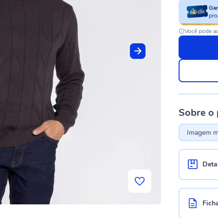
Ga
pro
Você pode ac
Sobre o
Imagem me
Deta
Fich