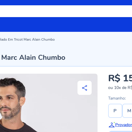
elado Em Tricot Marc Alain Chumbo
t Marc Alain Chumbo
R$ 1
ou
10x
de
R$
Tamanho:
P
M
Provador