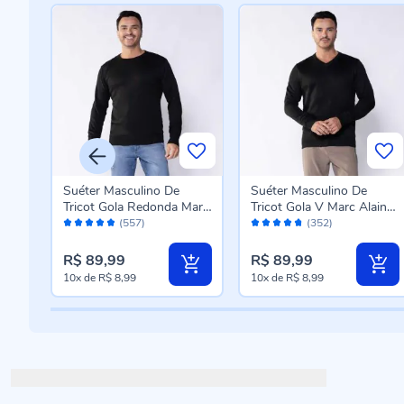
Suéter Masculino De
Suéter Masculino De
arc
Tricot Gola Redonda Marc
Tricot Gola V Marc Alain
Avaliação:
Avaliação:
Alain Preto
Preto
(557)
(352)
96%
94%
R$ 89,99
R$ 89,99
10x
de
R$ 8,99
10x
de
R$ 8,99