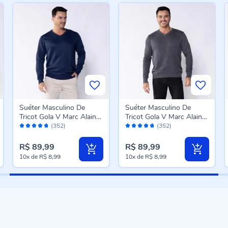
Suéter Masculino De
Suéter Masculino De
Tricot Gola V Marc Alain
Tricot Gola V Marc Alain
Avaliação:
Avaliação:
Azul Marinho
Mescla Escuro
(352)
(352)
94%
94%
R$ 89,99
R$ 89,99
10x
de
R$ 8,99
10x
de
R$ 8,99