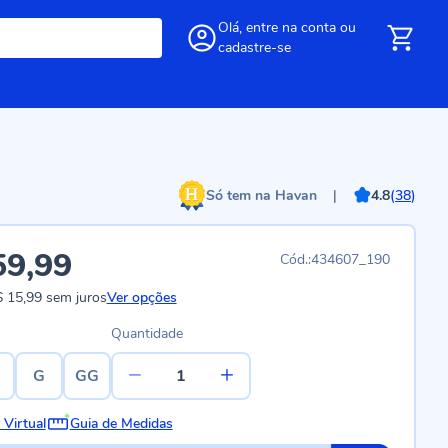
Olá,
entre
na conta
ou
cadastre-se
Só tem na Havan
|
4.8
(
38
)
59,99
434607_190
 15,99
sem juros
Ver opções
Quantidade
G
GG
 Virtual
Guia de Medidas