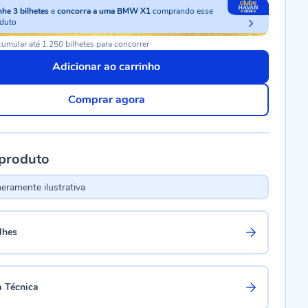
nhe
3
bilhetes
e
concorra a uma BMW X1
comprando esse
duto
umular até 1.250 bilhetes para concorrer
Adicionar ao carrinho
Comprar agora
 produto
ramente ilustrativa
lhes
a Técnica