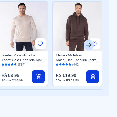
Suéter Masculino De
Blusão Moletom
Sué
Tricot Gola Redonda Marc
Masculino Canguru Marc
Tric
Avaliação:
Avaliação:
Aval
Alain Bege Mescla
Alain Marrom
Bor
(557)
(441)
96%
96%
94
R$ 89,99
R$ 119,99
R$ 
10x
de
R$ 8,99
10x
de
R$ 11,99
10x