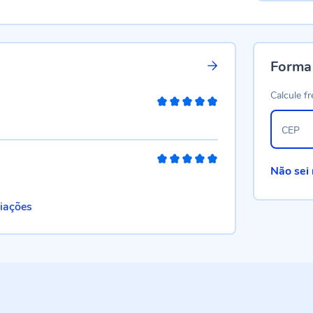
Forma
Calcule fr
100%
CEP
100%
Não sei
liações