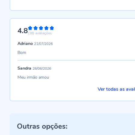
4.8
96%
(38)
avaliações
Adriano
21/07/2026
Bom
Sandra
26/06/2026
Meu irmão amou
Ver todas as ava
Outras opções: