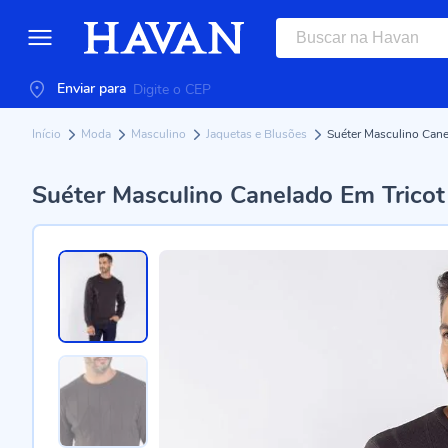
Enviar para
Início
Moda
Masculino
Jaquetas e Blusões
Suéter Masculino Can
Suéter Masculino Canelado Em Trico