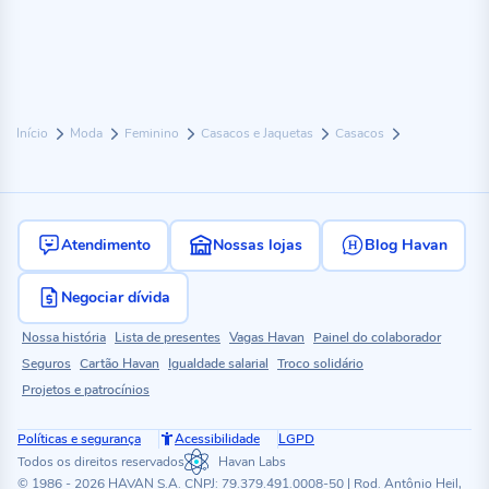
Início
Moda
Feminino
Casacos e Jaquetas
Casacos
Atendimento
Nossas lojas
Blog Havan
Negociar dívida
Nossa história
Lista de presentes
Vagas Havan
Painel do colaborador
Seguros
Cartão Havan
Igualdade salarial
Troco solidário
Projetos e patrocínios
Políticas e segurança
Acessibilidade
LGPD
Todos os direitos reservados
Havan Labs
© 1986 - 2026 HAVAN S.A. CNPJ: 79.379.491.0008-50 | Rod. Antônio Heil,