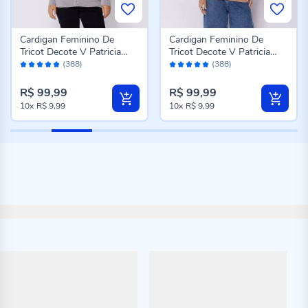
Cardigan Feminino De
Cardigan Feminino De
Tricot Decote V Patricia
Tricot Decote V Patricia
Avaliação:
Avaliação:
Foster Cinza Melange
Foster Caramelo
(388)
(388)
96%
96%
R$ 99,99
R$ 99,99
10x
R$ 9,99
10x
R$ 9,99