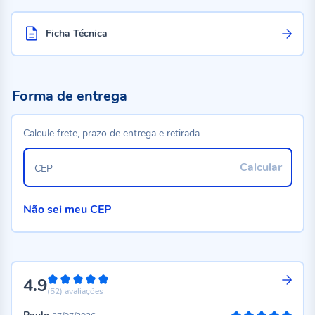
Ficha Técnica
Forma de entrega
Calcule frete, prazo de entrega e retirada
Calcular
CEP
Não sei meu CEP
4.9
98%
(52)
avaliações