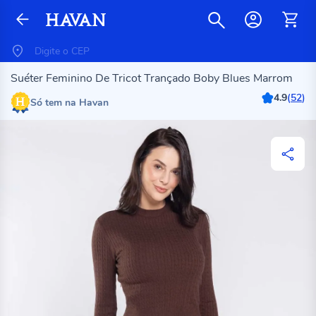
Suéter Feminino De Tricot Trançado Boby Blues Marrom
4.9
(
52
)
Só tem na Havan