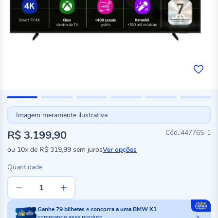
Imagem meramente ilustrativa
R$ 3.199,90
447765-1
ou
10x
de
R$ 319,99
sem juros
Ver opções
Quantidade
Ganhe
79
bilhetes
e
concorra a uma BMW X1
comprando esse produto