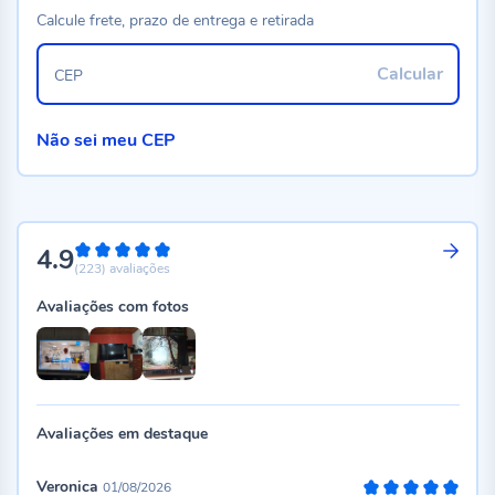
Calcule frete, prazo de entrega e retirada
Calcular
CEP
Não sei meu CEP
4.9
98%
(223)
avaliações
Avaliações com fotos
Avaliações em destaque
Veronica
01/08/2026