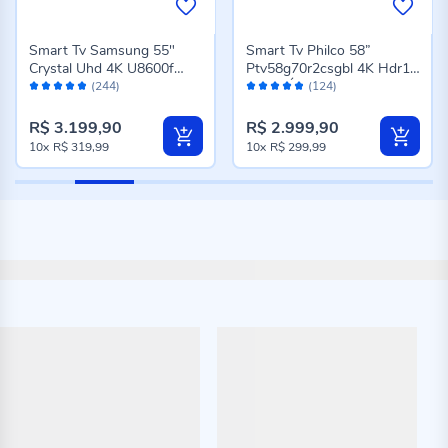
Smart Tv Samsung 55"
Smart Tv Philco 58”
Crystal Uhd 4K U8600f
Ptv58g70r2csgbl 4K Hdr10
Avaliação:
Avaliação:
Tizen
Dolby Áudio Led
(244)
(124)
96%
96%
R$ 3.199,90
R$ 2.999,90
10x
R$ 319,99
10x
R$ 299,99