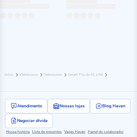
Início
Eletrônicos
Televisores
Smart TVs de 51 a 58
Atendimento
Nossas lojas
Blog Havan
Negociar dívida
Nossa história
Lista de presentes
Vagas Havan
Painel do colaborador