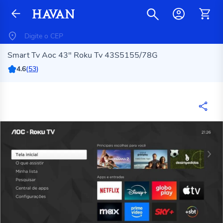
Smart Tv Aoc 43" Roku Tv 43S5155/78G
4.6
(
53
)