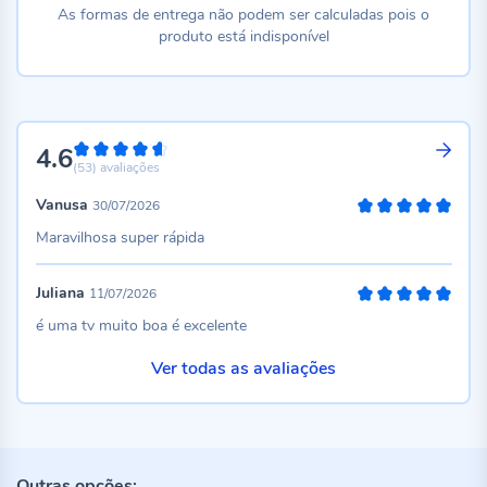
As formas de entrega não podem ser calculadas pois o
produto está indisponível
4.6
92%
(53)
avaliações
Vanusa
30/07/2026
100%
Maravilhosa super rápida
Juliana
11/07/2026
100%
é uma tv muito boa é excelente
Ver todas as avaliações
Outras opções: