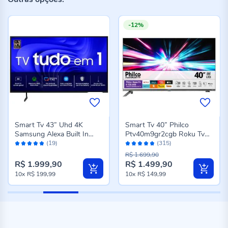
-12%
Smart Tv 43” Uhd 4K
Smart Tv 40” Philco
Samsung Alexa Built In
Ptv40m9gr2cgb Roku Tv
Avaliação:
Avaliação:
43Du7700 - Bivolt
Led Dolby Audio - Bivolt
(19)
(315)
98%
96%
R$ 1.699,90
R$ 1.999,90
R$ 1.499,90
Preço
10x
R$ 199,99
10x
R$ 149,99
especial