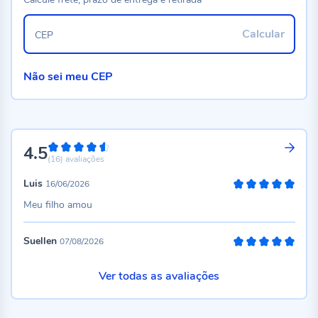
Calcular
CEP
Não sei meu CEP
4.5
90%
(16)
avaliações
Luis
16/06/2026
100%
Meu filho amou
Suellen
07/08/2026
100%
Ver todas as avaliações