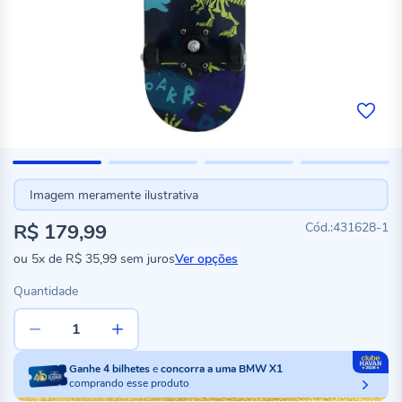
Imagem meramente ilustrativa
R$ 179,99
431628-1
ou
5x
de
R$ 35,99
sem juros
Ver opções
Quantidade
Ganhe
4
bilhetes
e
concorra a uma BMW X1
comprando esse produto