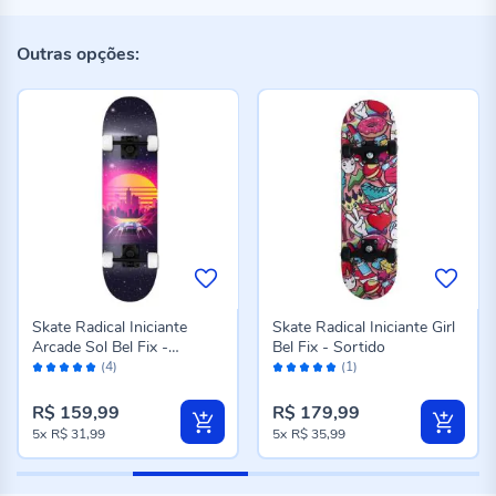
Outras opções:
Skate Radical Iniciante
Skate Radical Iniciante Girl
Arcade Sol Bel Fix -
Bel Fix - Sortido
Avaliação:
Avaliação:
401983
(4)
(1)
100%
100%
R$ 159,99
R$ 179,99
5x
R$ 31,99
5x
R$ 35,99