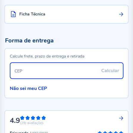
Ficha Técnica
Forma de entrega
Calcule frete, prazo de entrega e retirada
Calcular
CEP
Não sei meu CEP
4.9
98%
(29)
avaliações