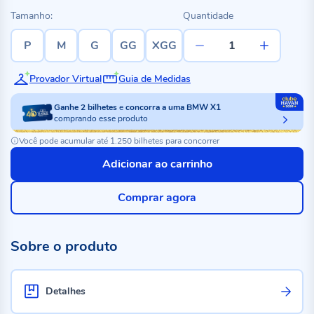
Tamanho:
Quantidade
P
M
G
GG
XGG
Provador Virtual
Guia de Medidas
Ganhe
2
bilhetes
e
concorra a uma BMW X1
comprando esse produto
Você pode acumular até 1.250 bilhetes para concorrer
Adicionar ao carrinho
Comprar agora
Sobre o produto
Detalhes