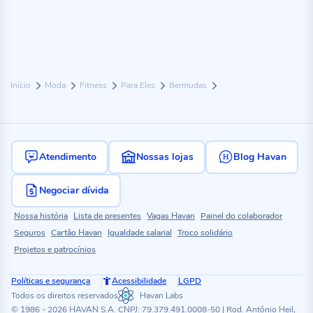
Início
Moda
Fitness
Para Eles
Bermudas
Atendimento
Nossas lojas
Blog Havan
Negociar dívida
Nossa história
Lista de presentes
Vagas Havan
Painel do colaborador
Seguros
Cartão Havan
Igualdade salarial
Troco solidário
Projetos e patrocínios
Políticas e segurança
Acessibilidade
LGPD
Todos os direitos reservados
Havan Labs
© 1986 - 2026 HAVAN S.A. CNPJ: 79.379.491.0008-50 | Rod. Antônio Heil,