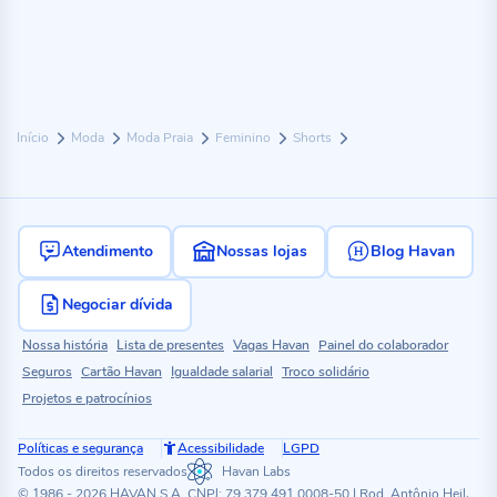
Início
Moda
Moda Praia
Feminino
Shorts
Atendimento
Nossas lojas
Blog Havan
Negociar dívida
Nossa história
Lista de presentes
Vagas Havan
Painel do colaborador
Seguros
Cartão Havan
Igualdade salarial
Troco solidário
Projetos e patrocínios
Políticas e segurança
Acessibilidade
LGPD
Todos os direitos reservados
Havan Labs
© 1986 - 2026 HAVAN S.A. CNPJ: 79.379.491.0008-50 | Rod. Antônio Heil,