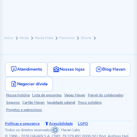
Início
Moda
Moda Praia
Feminino
Shorts
Atendimento
Nossas lojas
Blog Havan
Negociar dívida
Nossa história
Lista de presentes
Vagas Havan
Painel do colaborador
Seguros
Cartão Havan
Igualdade salarial
Troco solidário
Projetos e patrocínios
Políticas e segurança
Acessibilidade
LGPD
Todos os direitos reservados
Havan Labs
© 1986 - 2026 HAVAN S.A. CNPJ: 79.379.491.0008-50 | Rod. Antônio Heil,