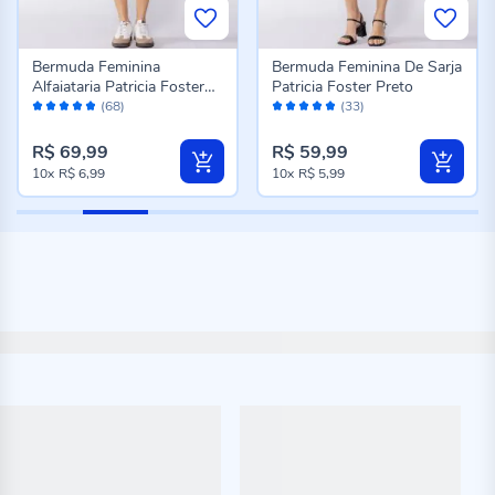
Bermuda Feminina
Bermuda Feminina De Sarja
Alfaiataria Patricia Foster
Patricia Foster Preto
Avaliação:
Avaliação:
Preto
(68)
(33)
96%
96%
R$ 69,99
R$ 59,99
10x
R$ 6,99
10x
R$ 5,99