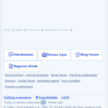
Início
Moda
Feminino
Bermudas e Shorts
Atendimento
Nossas lojas
Blog Havan
Negociar dívida
Nossa história
Lista de presentes
Vagas Havan
Painel do colaborador
Seguros
Cartão Havan
Igualdade salarial
Troco solidário
Projetos e patrocínios
Políticas e segurança
Acessibilidade
LGPD
Todos os direitos reservados
Havan Labs
© 1986 - 2026 HAVAN S.A. CNPJ: 79.379.491.0008-50 | Rod. Antônio Heil,