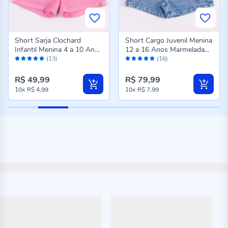
Short Sarja Clochard
Short Cargo Juvenil Menina
Infantil Menina 4 a 10 Anos
12 a 16 Anos Marmelada
Avaliação:
Avaliação:
Marmelada Rosa
Jeans
(13)
(16)
96%
98%
R$ 49,99
R$ 79,99
10x
R$ 4,99
10x
R$ 7,99