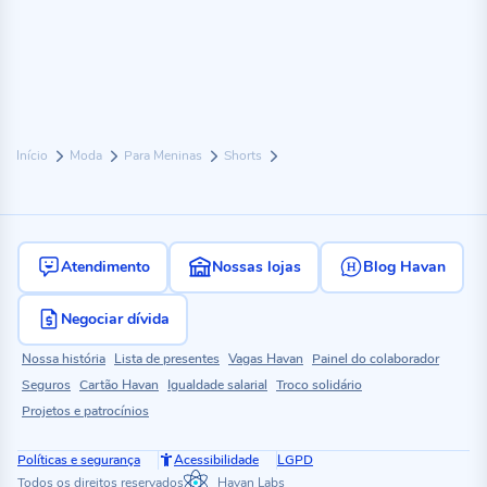
Início
Moda
Para Meninas
Shorts
Atendimento
Nossas lojas
Blog Havan
Negociar dívida
Nossa história
Lista de presentes
Vagas Havan
Painel do colaborador
Seguros
Cartão Havan
Igualdade salarial
Troco solidário
Projetos e patrocínios
Políticas e segurança
Acessibilidade
LGPD
Todos os direitos reservados
Havan Labs