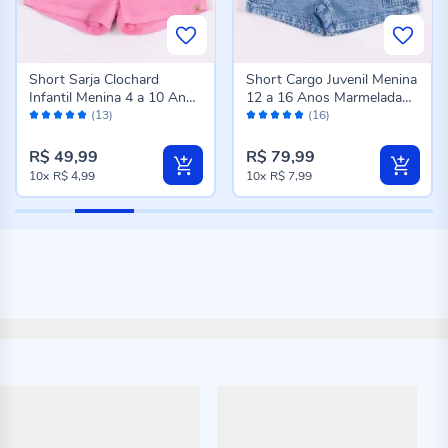
Short Sarja Clochard
Short Cargo Juvenil Menina
Infantil Menina 4 a 10 Anos
12 a 16 Anos Marmelada
Avaliação:
Avaliação:
Marmelada Rosa
Jeans
(13)
(16)
96%
98%
R$ 49,99
R$ 79,99
10x
R$ 4,99
10x
R$ 7,99