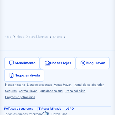
Início
Moda
Para Meninas
Shorts
Atendimento
Nossas lojas
Blog Havan
Negociar dívida
Nossa história
Lista de presentes
Vagas Havan
Painel do colaborador
Seguros
Cartão Havan
Igualdade salarial
Troco solidário
Projetos e patrocínios
Políticas e segurança
Acessibilidade
LGPD
Todos os direitos reservados
Havan Labs