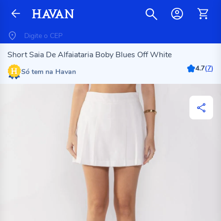
Short Saia De Alfaiataria Boby Blues Off White
4.7
(
7
)
Só tem na Havan