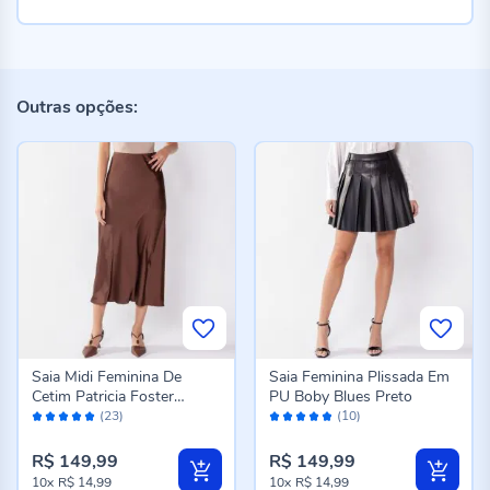
Outras opções:
Saia Midi Feminina De
Saia Feminina Plissada Em
Cetim Patricia Foster
PU Boby Blues Preto
Avaliação:
Avaliação:
Marrom
(23)
(10)
100%
96%
R$ 149,99
R$ 149,99
10x
R$ 14,99
10x
R$ 14,99