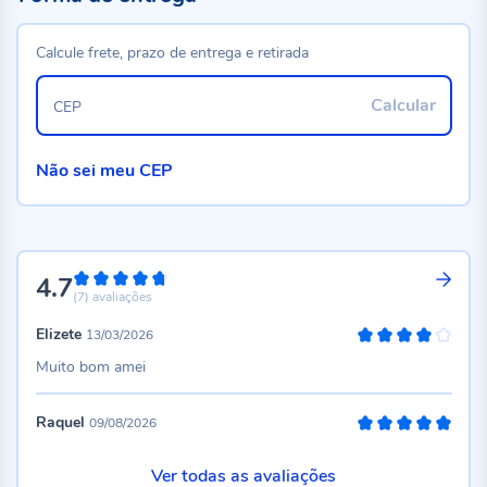
Calcule frete, prazo de entrega e retirada
Calcular
CEP
Não sei meu CEP
4.7
94%
(7)
avaliações
Elizete
13/03/2026
80%
Muito bom amei
Raquel
09/08/2026
100%
Ver todas as avaliações