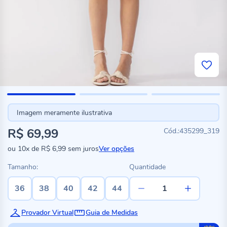
Imagem meramente ilustrativa
R$ 69,99
435299_319
ou
10x
de
R$ 6,99
sem juros
Ver opções
Tamanho:
Quantidade
36
38
40
42
44
Provador Virtual
Guia de Medidas