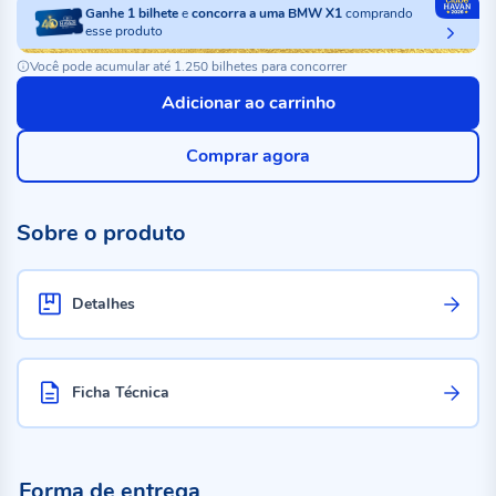
Ganhe
1
bilhete
e
concorra a uma BMW X1
comprando
esse produto
Você pode acumular até 1.250 bilhetes para concorrer
Adicionar ao carrinho
Comprar agora
Sobre o produto
Detalhes
Ficha Técnica
Forma de entrega