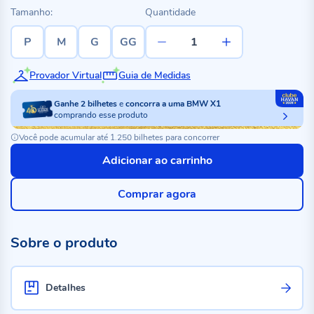
Tamanho:
Quantidade
P
M
G
GG
Provador Virtual
Guia de Medidas
Ganhe
2
bilhetes
e
concorra a uma BMW X1
comprando esse produto
Você pode acumular até 1.250 bilhetes para concorrer
Adicionar ao carrinho
Comprar agora
Sobre o produto
Detalhes