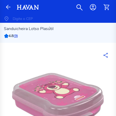
Sanduicheira Lotso Plasútil
4.8
(
9
)