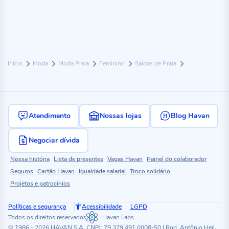
Início
Moda
Moda Praia
Feminino
Saídas de Praia
Atendimento
Nossas lojas
Blog Havan
Negociar dívida
Nossa história
Lista de presentes
Vagas Havan
Painel do colaborador
Seguros
Cartão Havan
Igualdade salarial
Troco solidário
Projetos e patrocínios
Políticas e segurança
Acessibilidade
LGPD
Todos os direitos reservados
Havan Labs
© 1986 - 2026 HAVAN S.A. CNPJ: 79.379.491.0008-50 | Rod. Antônio Heil,