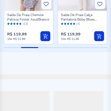
Saída De Praia Chemise
Saída De Praia Calça
Patricia Foster Azul/Branco
Pantalona Boby Blues
Avaliação:
Avaliação:
Branco
(13)
(7)
94%
100%
R$ 119,99
R$ 119,99
10x
R$ 11,99
10x
R$ 11,99