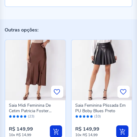
Outras opções:
Saia Midi Feminina De
Saia Feminina Plissada Em
Cetim Patricia Foster
PU Boby Blues Preto
Avaliação:
Avaliação:
Marrom
(23)
(10)
100%
96%
R$ 149,99
R$ 149,99
10x
R$ 14,99
10x
R$ 14,99