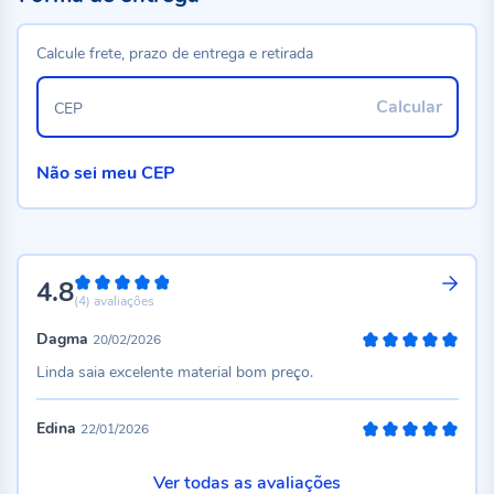
Calcule frete, prazo de entrega e retirada
Calcular
CEP
Não sei meu CEP
4.8
96%
(4)
avaliações
Dagma
20/02/2026
100%
Linda saia excelente material bom preço.
Edina
22/01/2026
100%
Ver todas as avaliações