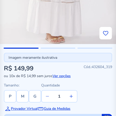
Imagem meramente ilustrativa
R$ 149,99
432604_319
ou
10x
de
R$ 14,99
sem juros
Ver opções
Tamanho:
Quantidade
P
M
G
Provador Virtual
Guia de Medidas