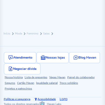
Início
Moda
Feminino
Saias
Atendimento
Nossas lojas
Blog Havan
Negociar dívida
Nossa história
Lista de presentes
Vagas Havan
Painel do colaborador
Seguros
Cartão Havan
Igualdade salarial
Troco solidário
Projetos e patrocínios
Políticas e segurança
Acessibilidade
LGPD
Todos os direitos reservados
Havan Labs