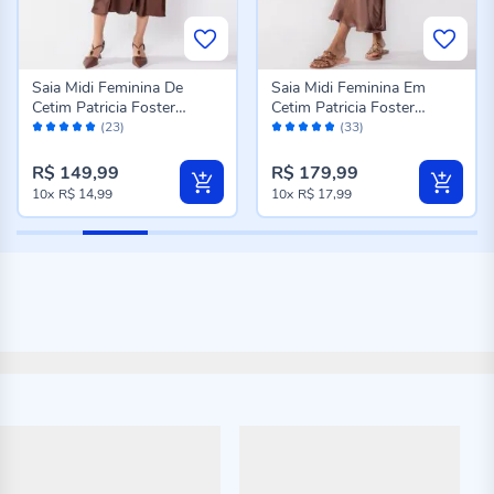
Saia Midi Feminina De
Saia Midi Feminina Em
Cetim Patricia Foster
Cetim Patricia Foster
Avaliação:
Avaliação:
Marrom
Marrom
(23)
(33)
100%
96%
R$ 149,99
R$ 179,99
10x
R$ 14,99
10x
R$ 17,99