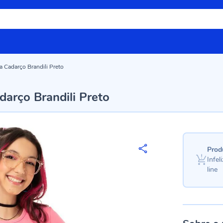
a Cadarço Brandili Preto
darço Brandili Preto
Prod
Infe
line