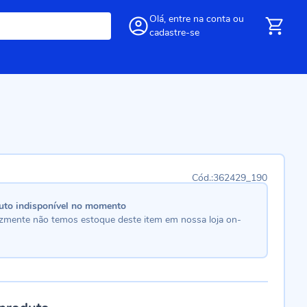
Olá,
entre
na conta
ou
cadastre-se
362429_190
uto indisponível no momento
lizmente não temos estoque deste item em nossa loja on-