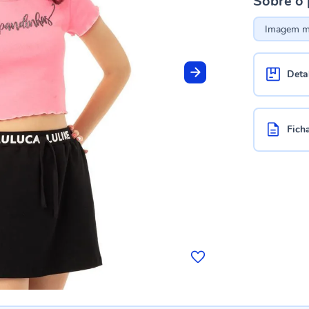
Sobre o
Imagem me
Deta
Fich