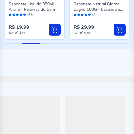
Sabonete Líquido 350Ml
Sabonete Natural Giorno
Arana - Palavras do Bem
Bagno 180G - Lavanda e
Avaliação:
Avaliação:
Vanilla
(35)
(244)
98%
96%
R$ 19,99
R$ 29,99
4x
R$ 4,99
5x
R$ 5,99