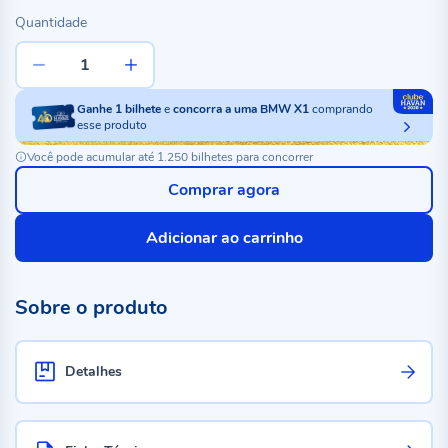
Quantidade
Ganhe
1
bilhete
e
concorra a uma BMW X1
comprando
esse produto
Você pode acumular até 1.250 bilhetes para concorrer
Comprar agora
Adicionar ao carrinho
Sobre o produto
Detalhes