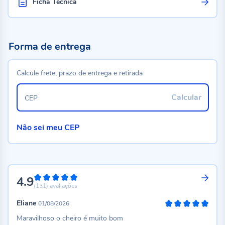
Ficha Técnica
Forma de entrega
Calcule frete, prazo de entrega e retirada
Calcular
CEP
Não sei meu CEP
4.9
98%
(131)
avaliações
Eliane
01/08/2026
100%
Maravilhoso o cheiro é muito bom