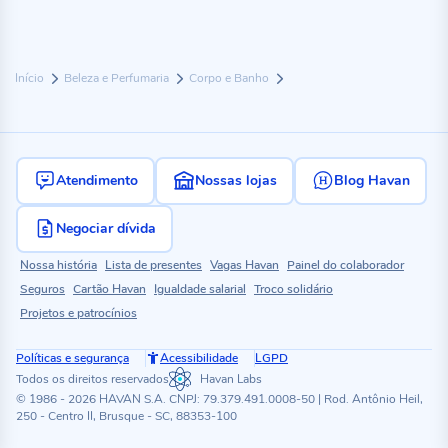
Início
Beleza e Perfumaria
Corpo e Banho
Atendimento
Nossas lojas
Blog Havan
Negociar dívida
Nossa história
Lista de presentes
Vagas Havan
Painel do colaborador
Seguros
Cartão Havan
Igualdade salarial
Troco solidário
Projetos e patrocínios
Políticas e segurança
Acessibilidade
LGPD
Todos os direitos reservados
Havan Labs
© 1986 - 2026 HAVAN S.A. CNPJ: 79.379.491.0008-50 | Rod. Antônio Heil,
250 - Centro II, Brusque - SC, 88353-100