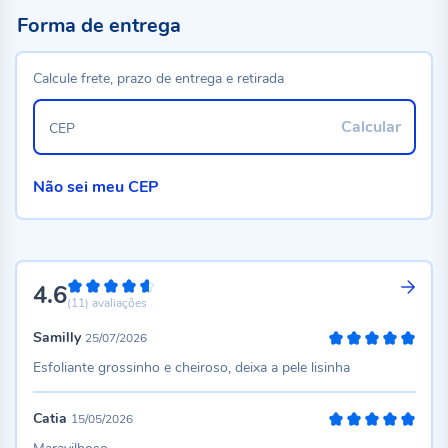
Forma de entrega
Calcule frete, prazo de entrega e retirada
Calcular
CEP
Não sei meu CEP
4.6
92%
(11)
avaliações
Samilly
25/07/2026
100%
Esfoliante grossinho e cheiroso, deixa a pele lisinha
Catia
15/05/2026
100%