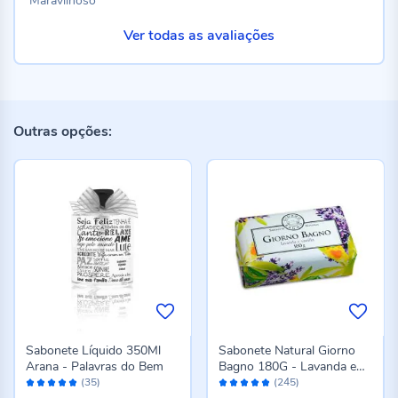
Maravilhoso
Ver todas as avaliações
Outras opções:
Sabonete Líquido 350Ml
Sabonete Natural Giorno
Arana - Palavras do Bem
Bagno 180G - Lavanda e
Avaliação:
Avaliação:
Vanilla
(35)
(245)
98%
96%