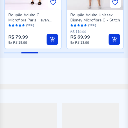
Roupão Adulto G
Roupão Adulto Unissex
Microfibra Paris Havan
Disney Microfibra G - Stitch
Avaliação:
Avaliação:
Casa - Carbono
(986)
(286)
96%
96%
R$ 119,99
R$ 79,99
R$ 69,99
Preço
5x
R$ 15,99
5x
R$ 13,99
especial