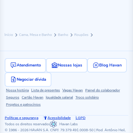
Início
Cama, Mesa e Banho
Banho
Roupões
Atendimento
Nossas lojas
Blog Havan
Negociar dívida
Nossa história
Lista de presentes
Vagas Havan
Painel do colaborador
Seguros
Cartão Havan
Igualdade salarial
Troco solidário
Projetos e patrocínios
Políticas e segurança
Acessibilidade
LGPD
Todos os direitos reservados
Havan Labs
© 1986 - 2026 HAVAN S.A. CNPJ: 79.379.491.0008-50 | Rod. Antônio Heil,