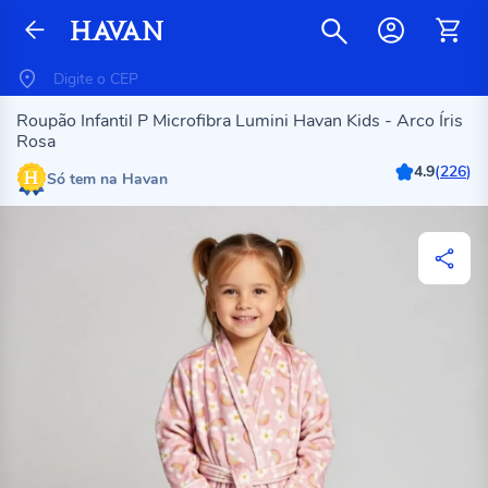
Roupão Infantil P Microfibra Lumini Havan Kids - Arco Íris
Rosa
4.9
(
226
)
Só tem na Havan