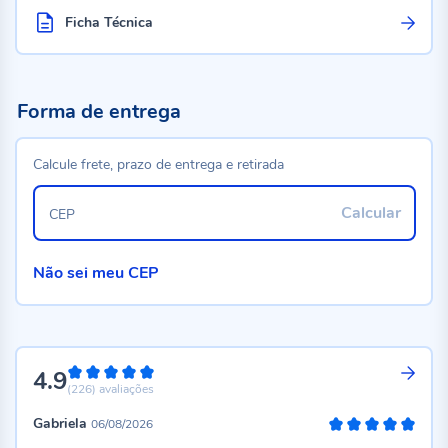
Ficha Técnica
Forma de entrega
Calcule frete, prazo de entrega e retirada
Calcular
CEP
Não sei meu CEP
4.9
98%
(226)
avaliações
Gabriela
06/08/2026
100%