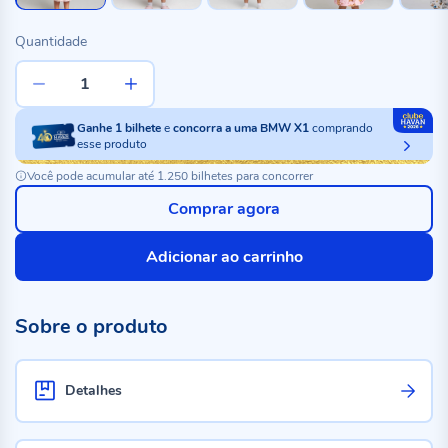
Quantidade
Ganhe
1
bilhete
e
concorra a uma BMW X1
comprando
esse produto
Você pode acumular até 1.250 bilhetes para concorrer
Comprar agora
Adicionar ao carrinho
Sobre o produto
Detalhes