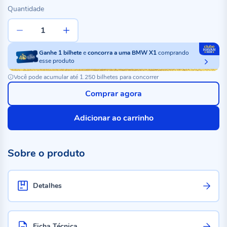
Quantidade
Ganhe
1
bilhete
e
concorra a uma BMW X1
comprando
esse produto
Você pode acumular até 1.250 bilhetes para concorrer
Comprar agora
Adicionar ao carrinho
Sobre o produto
Detalhes
Ficha Técnica