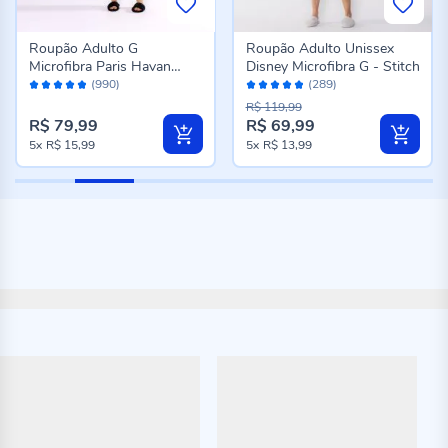
Roupão Adulto G
Roupão Adulto Unissex
Microfibra Paris Havan
Disney Microfibra G - Stitch
Avaliação:
Avaliação:
Casa - Carbono
(990)
(289)
96%
96%
R$ 119,99
R$ 79,99
R$ 69,99
Preço
5x
R$ 15,99
5x
R$ 13,99
especial