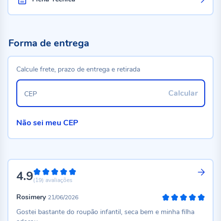
Forma de entrega
Calcule frete, prazo de entrega e retirada
Calcular
CEP
Não sei meu CEP
4.9
98%
(19)
avaliações
Rosimery
21/06/2026
100%
Gostei bastante do roupão infantil, seca bem e minha filha