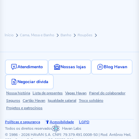
Início
Cama, Mesa e Banho
Banho
Roupões
Atendimento
Nossas lojas
Blog Havan
Negociar dívida
Nossa história
Lista de presentes
Vagas Havan
Painel do colaborador
Seguros
Cartão Havan
Igualdade salarial
Troco solidário
Projetos e patrocínios
Políticas e segurança
Acessibilidade
LGPD
Todos os direitos reservados
Havan Labs
© 1986 - 2026 HAVAN S.A. CNPJ: 79.379.491.0008-50 | Rod. Antônio Heil,