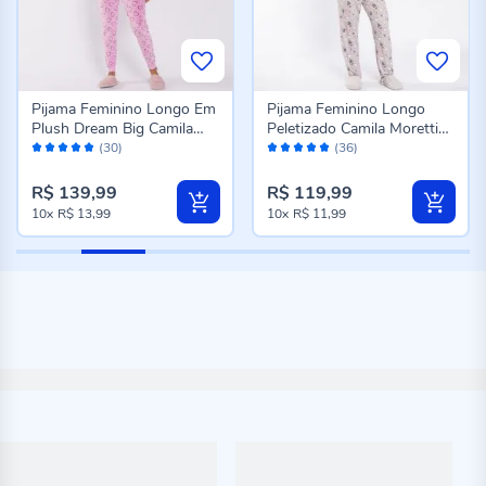
Pijama Feminino Longo Em
Pijama Feminino Longo
Plush Dream Big Camila
Peletizado Camila Moretti
Avaliação:
Avaliação:
Moretti Rose
Cinza Fosco
(30)
(36)
98%
98%
R$ 139,99
R$ 119,99
10x
R$ 13,99
10x
R$ 11,99