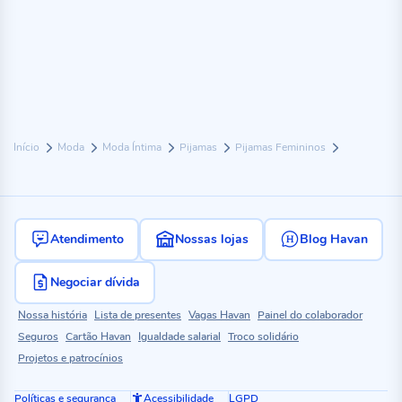
Início
Moda
Moda Íntima
Pijamas
Pijamas Femininos
Atendimento
Nossas lojas
Blog Havan
Negociar dívida
Nossa história
Lista de presentes
Vagas Havan
Painel do colaborador
Seguros
Cartão Havan
Igualdade salarial
Troco solidário
Projetos e patrocínios
Políticas e segurança
Acessibilidade
LGPD