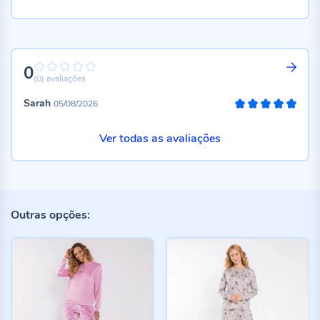
0
0%
(0)
avaliações
Sarah
05/08/2026
100%
Ver todas as avaliações
Outras opções: