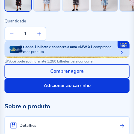
Quantidade
Ganhe
1
bilhete
e
concorra a uma BMW X1
comprando
esse produto
Você pode acumular até 1.250 bilhetes para concorrer
Comprar agora
Adicionar ao carrinho
Sobre o produto
Detalhes