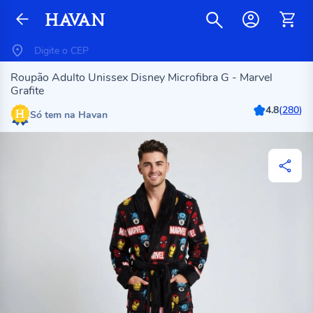
Roupão Adulto Unissex Disney Microfibra G - Marvel
Grafite
4.8
(
280
)
Só tem na Havan