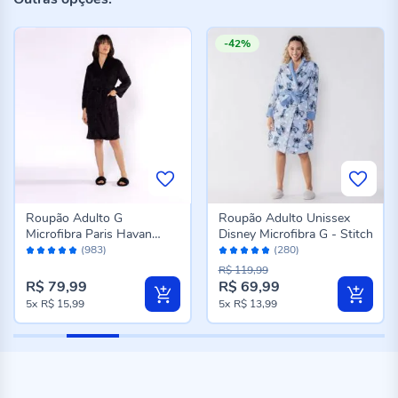
-42%
Roupão Adulto G
Roupão Adulto Unissex
Microfibra Paris Havan
Disney Microfibra G - Stitch
Avaliação:
Avaliação:
Casa - Carbono
(983)
(280)
96%
96%
R$ 119,99
R$ 79,99
R$ 69,99
Preço
5x
R$ 15,99
5x
R$ 13,99
especial