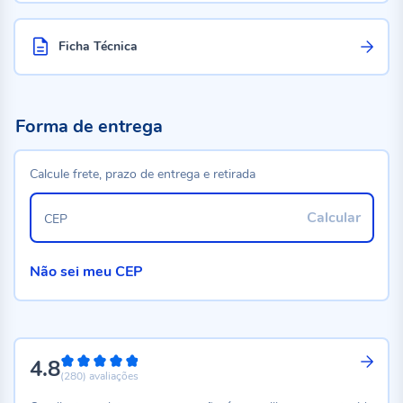
Ficha Técnica
Forma de entrega
Calcule frete, prazo de entrega e retirada
Calcular
CEP
Não sei meu CEP
4.8
96%
(280)
avaliações