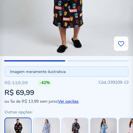
Imagem meramente ilustrativa
R$ 119,99
339109-13
-42%
Preço
R$ 69,99
especial
ou
5x
de
R$ 13,99
sem juros
Ver opções
Outras opções: