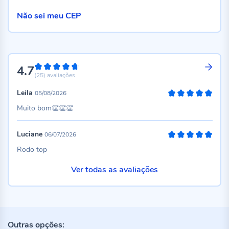
Não sei meu CEP
4.7
94%
(25)
avaliações
Leila
05/08/2026
100%
Muito bom👏👏👏
Luciane
06/07/2026
100%
Rodo top
Ver todas as avaliações
Outras opções: