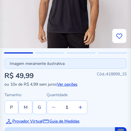
Imagem meramente ilustrativa
R$ 49,99
418899_15
ou
10x
de
R$ 4,99
sem juros
Ver opções
Tamanho:
Quantidade
P
M
G
Provador Virtual
Guia de Medidas