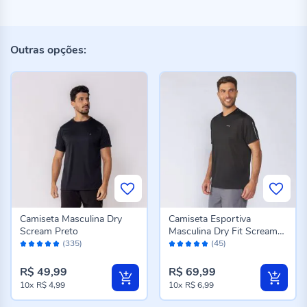
Outras opções:
Camiseta Masculina Dry
Camiseta Esportiva
Scream Preto
Masculina Dry Fit Scream
Avaliação:
Avaliação:
Preto
(335)
(45)
98%
96%
R$ 49,99
R$ 69,99
10x
R$ 4,99
10x
R$ 6,99