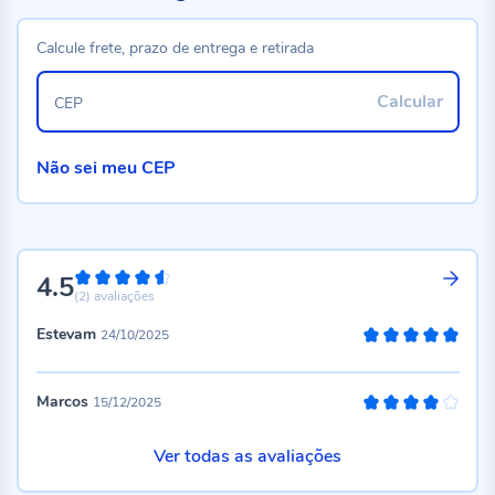
Calcule frete, prazo de entrega e retirada
Calcular
CEP
Não sei meu CEP
4.5
90%
(2)
avaliações
Estevam
24/10/2025
100%
Marcos
15/12/2025
80%
Ver todas as avaliações