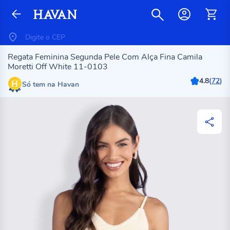
Regata Feminina Segunda Pele Com Alça Fina Camila
Moretti Off White 11-0103
4.8
(
72
)
Só tem na Havan