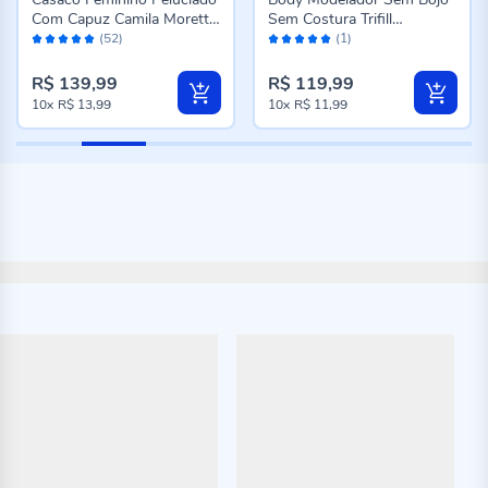
Com Capuz Camila Moretti
Sem Costura Trifill
Avaliação:
Avaliação:
Preto
Macadamia
(52)
(1)
98%
100%
R$ 139,99
R$ 119,99
10x
R$ 13,99
10x
R$ 11,99