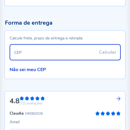
Forma de entrega
Calcule frete, prazo de entrega e retirada
Calcular
CEP
Não sei meu CEP
4.8
96%
(72)
avaliações
Claudia
04/08/2026
100%
Amei!