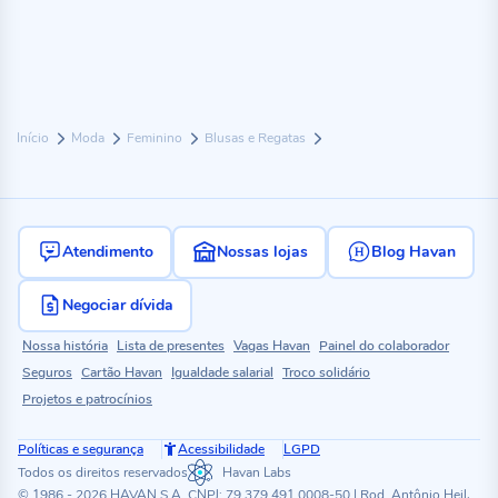
Início
Moda
Feminino
Blusas e Regatas
Atendimento
Nossas lojas
Blog Havan
Negociar dívida
Nossa história
Lista de presentes
Vagas Havan
Painel do colaborador
Seguros
Cartão Havan
Igualdade salarial
Troco solidário
Projetos e patrocínios
Políticas e segurança
Acessibilidade
LGPD
Todos os direitos reservados
Havan Labs
© 1986 - 2026 HAVAN S.A. CNPJ: 79.379.491.0008-50 | Rod. Antônio Heil,