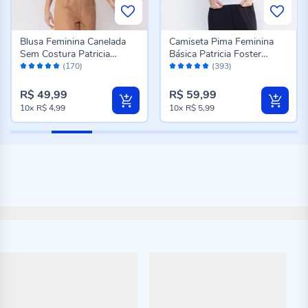
Blusa Feminina Canelada
Camiseta Pima Feminina
Sem Costura Patricia
Básica Patricia Foster
Avaliação:
Avaliação:
Foster Preto
Branco
(170)
(393)
98%
96%
R$ 49,99
R$ 59,99
10x
R$ 4,99
10x
R$ 5,99