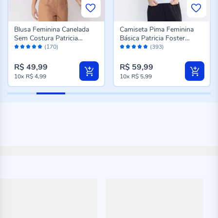
Blusa Feminina Canelada
Camiseta Pima Feminina
Sem Costura Patricia
Básica Patricia Foster
Avaliação:
Avaliação:
Foster Preto
Branco
(170)
(393)
98%
96%
R$ 49,99
R$ 59,99
10x
R$ 4,99
10x
R$ 5,99