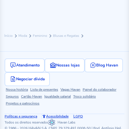
Início
Moda
Feminino
Blusas e Regatas
Atendimento
Nossas lojas
Blog Havan
Negociar dívida
Nossa história
Lista de presentes
Vagas Havan
Painel do colaborador
Seguros
Cartão Havan
Igualdade salarial
Troco solidário
Projetos e patrocínios
Políticas e segurança
Acessibilidade
LGPD
Todos os direitos reservados
Havan Labs
© 1986 - 2026 HAVAN S.A. CNPJ: 79.379.491.0008-50 | Rod. Antônio Heil,