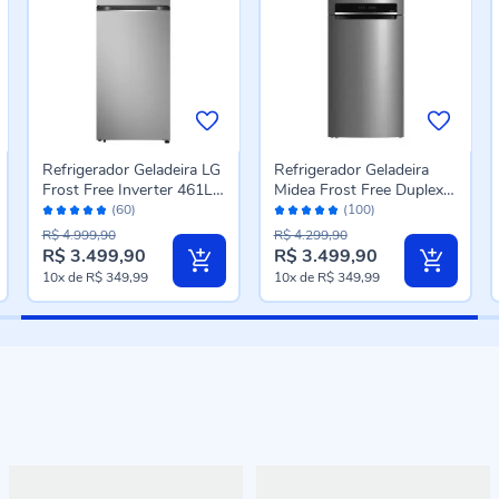
Refrigerador Geladeira LG
Refrigerador Geladeira
Frost Free Inverter 461L
Midea Frost Free Duplex
Avaliação:
Avaliação:
Duplex Cor Inox Look GN-
473 Litros Inverter Inox -
(60)
(100)
96%
96%
B452PFF
Bivolt
R$ 4.999,90
R$ 4.299,90
R$ 3.499,90
R$ 3.499,90
Preço
10x
de
R$ 349,99
10x
de
R$ 349,99
especial