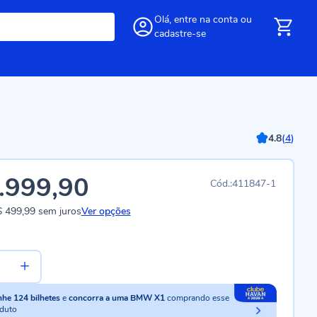
Olá,
entre
na conta
ou
cadastre-se
4.8
(
4
)
.999,90
411847-1
 499,99
sem juros
Ver opções
nhe
124
bilhetes
e
concorra a uma BMW X1
comprando esse
duto