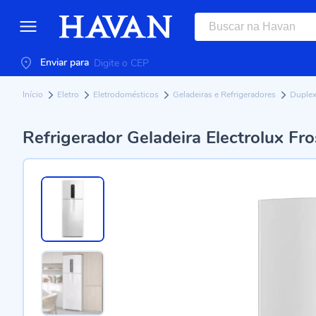
Enviar para
Início
Eletro
Eletrodomésticos
Geladeiras e Refrigeradores
Duple
Refrigerador Geladeira Electrolux Fros