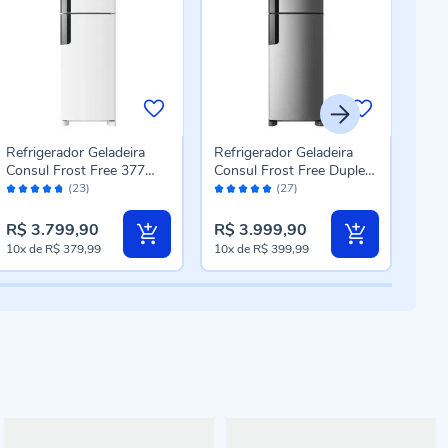
Refrigerador Geladeira
Refrigerador Geladeira
Refr
Consul Frost Free 377
Consul Frost Free Duplex
Elec
Avaliação:
Avaliação:
Aval
Litros Duplex CRM44MB
CRM44MK
Litr
(23)
(27)
94%
98%
98
R$ 3.799,90
R$ 3.999,90
R$ 
10x
de
R$ 379,99
10x
de
R$ 399,99
10x