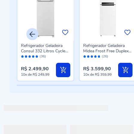
a LG
Refrigerador Geladeira
Refrigerador Geladeira
uplex
Consul 332 Litros Cycle
Midea Frost Free Duplex
Avaliação:
Avaliação:
PLMB
Defrost Duplex Branca
Inverter 425 Litros Branca
(36)
(26)
98%
94%
CRD37MB
- Bivolt
R$ 2.499,90
R$ 3.599,90
10x
de
R$ 249,99
10x
de
R$ 359,99