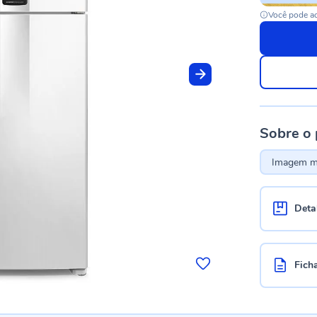
Você pode ac
Sobre o
Imagem me
Deta
Fich