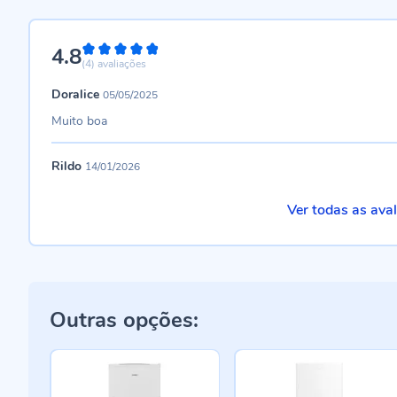
4.8
96%
(4)
avaliações
Doralice
05/05/2025
Muito boa
Rildo
14/01/2026
Ver todas as ava
Outras opções: