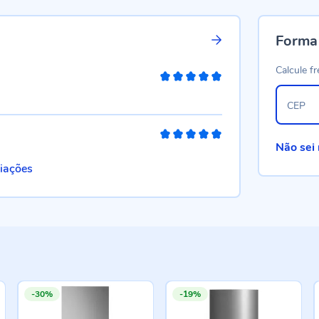
Forma
Calcule fr
100%
CEP
100%
Não sei
liações
-30%
-19%