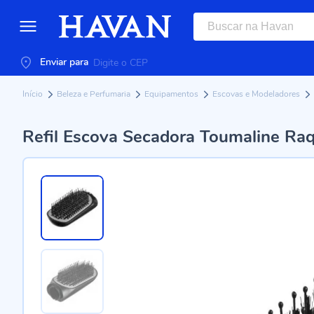
Enviar para
Início
Beleza e Perfumaria
Equipamentos
Escovas e Modeladores
Refil Escova Secadora Toumaline Raq