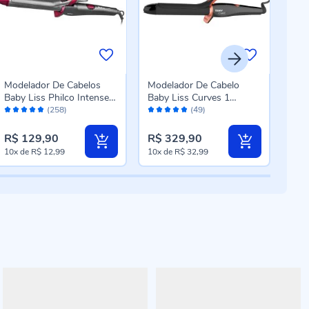
Modelador De Cabelos
Modelador De Cabelo
Esc
Baby Liss Philco Intense
Baby Liss Curves 1
Brit
Avaliação:
Avaliação:
Aval
Curves Pec15 - Bivolt
Polegada Taiff - Bivolt
Ber2
(258)
(49)
96%
98%
90
R$ 129,90
R$ 329,90
R$ 
10x
de
R$ 12,99
10x
de
R$ 32,99
10x