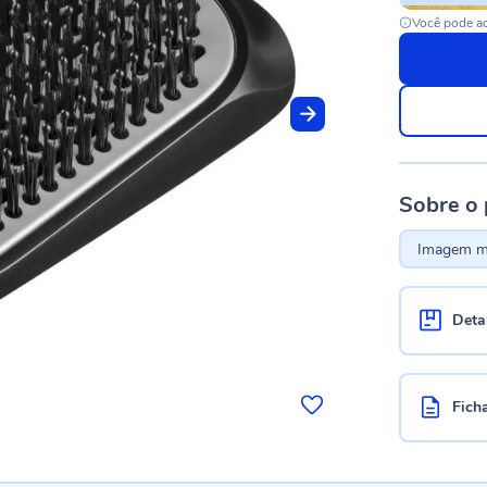
Você pode ac
Sobre o
Imagem me
Deta
Fich