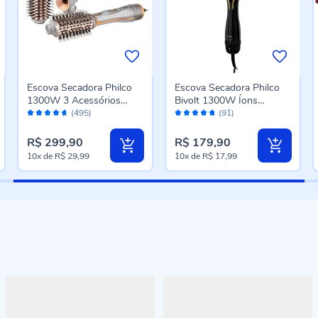
Escova Secadora Philco
Escova Secadora Philco
1300W 3 Acessórios
Bivolt 1300W Íons
Avaliação:
Avaliação:
Pes19sg - Bivolt
Tourmaline Pes33a
(495)
(91)
92%
94%
R$ 299,90
R$ 179,90
10x
de
R$ 29,99
10x
de
R$ 17,99