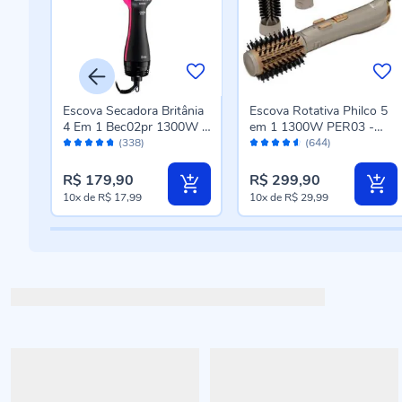
Escova Secadora Britânia
Escova Rotativa Philco 5
4 Em 1 Bec02pr 1300W -
em 1 1300W PER03 -
Avaliação:
Avaliação:
Bivolt
Bivolt
(338)
(644)
94%
90%
R$ 179,90
R$ 299,90
10x
de
R$ 17,99
10x
de
R$ 29,99