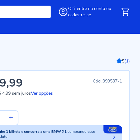
Olá,
entre
na conta
ou
cadastre-se
5
(
1
)
9,99
399537-1
 4,99
sem juros
Ver opções
nhe
1
bilhete
e
concorra a uma BMW X1
comprando esse
duto