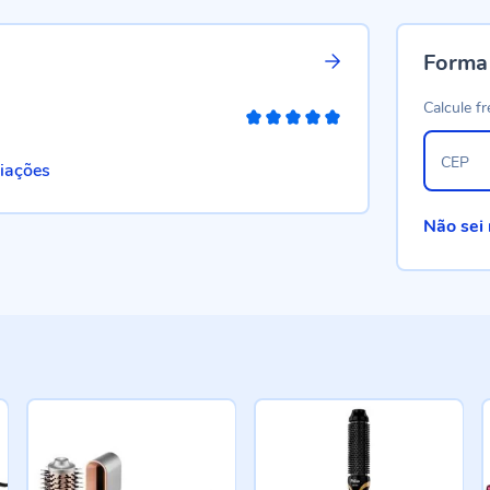
Forma
Calcule fr
100%
CEP
liações
Não sei