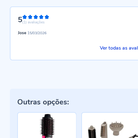
5
100%
(1)
avaliações
Jose
15/03/2026
Ver todas as ava
Outras opções: