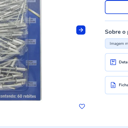
Sobre o
Imagem me
Deta
Fich