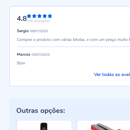
4.8
96%
(18)
avaliações
Sergio
09/07/2025
Comprei o produto com várias bitolas, e com um preço muito
Marcos
03/07/2025
Bom
Ver todas as ava
Outras opções: