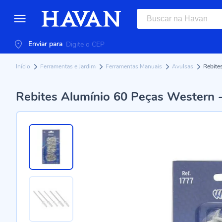
Enviar para
Início
Ferramentas e Jardim
Ferramentas Manuais
Avulsas
Rebite
Rebites Alumínio 60 Peças Western 