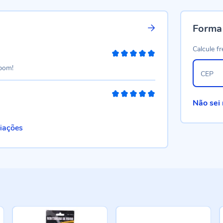
Forma
Calcule fr
100%
 bom!
CEP
100%
Não sei
liações