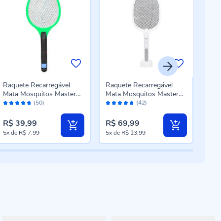
Raquete Recarregável
Raquete Recarregável
Rolo
Mata Mosquitos Master
Mata Mosquitos Master
19M
Avaliação:
Avaliação:
Aval
Tools Mt54 - Sortido
Tools Mt1500 - Bivolt
FIB
(50)
(42)
94%
94%
96
R$ 39,99
R$ 69,99
R$ 
5x
de
R$ 7,99
5x
de
R$ 13,99