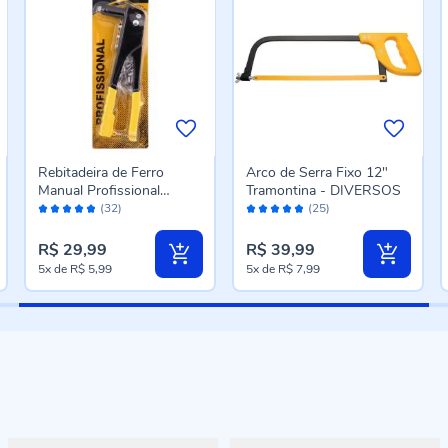
Rebitadeira de Ferro
Arco de Serra Fixo 12"
Manual Profissional
Tramontina - DIVERSOS
Avaliação:
Avaliação:
Meghazine - R3013
(32)
(25)
96%
96%
R$ 29,99
R$ 39,99
5x
de
R$ 5,99
5x
de
R$ 7,99