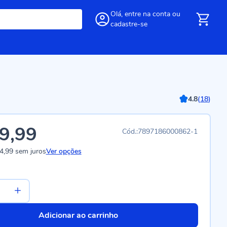
Olá,
entre
na conta
ou
cadastre-se
4.8
(
18
)
9,99
7897186000862-1
4,99
sem juros
Ver opções
Adicionar ao carrinho