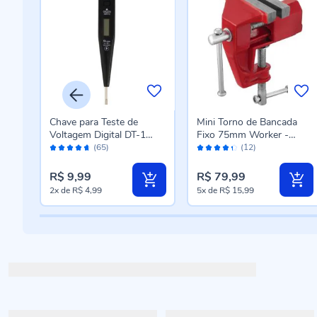
Chave para Teste de
Mini Torno de Bancada
Voltagem Digital DT-1
Fixo 75mm Worker -
Avaliação:
Avaliação:
Western - Preto
Vermelho
(65)
(12)
92%
86%
R$ 9,99
R$ 79,99
2x
de
R$ 4,99
5x
de
R$ 15,99