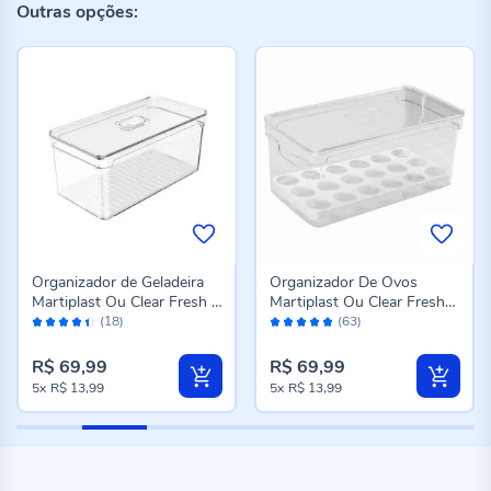
Outras opções:
Organizador de Geladeira
Organizador De Ovos
Martiplast Ou Clear Fresh 5
Martiplast Ou Clear Fresh
Avaliação:
Avaliação:
Litros - Transparente
36 Unidades - Transparente
(18)
(63)
88%
96%
R$ 69,99
R$ 69,99
5x
R$ 13,99
5x
R$ 13,99