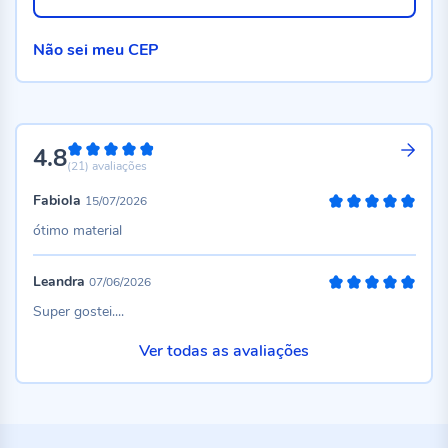
Não sei meu CEP
4.8
96%
(21)
avaliações
Fabiola
15/07/2026
100%
ótimo material
Leandra
07/06/2026
100%
Super gostei....
Ver todas as avaliações