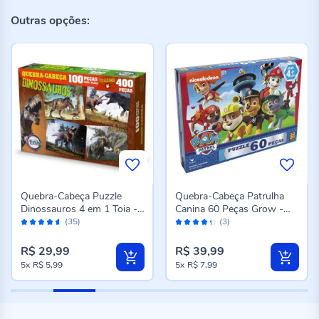
Outras opções:
Quebra-Cabeça Puzzle
Quebra-Cabeça Patrulha
Dinossauros 4 em 1 Toia -
Canina 60 Peças Grow -
Avaliação:
Avaliação:
12150
3352
(35)
(3)
90%
86%
R$ 29,99
R$ 39,99
5x
R$ 5,99
5x
R$ 7,99