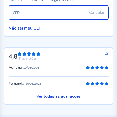
Calcular
CEP
Não sei meu CEP
4.8
96%
(5)
avaliações
Adriana
19/06/2026
100%
Fernanda
26/05/2026
100%
Ver todas as avaliações