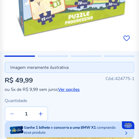
Imagem meramente ilustrativa
R$ 49,99
424775-1
ou
5x
de
R$ 9,99
sem juros
Ver opções
Quantidade
Ganhe
1
bilhete
e
concorra a uma BMW X1
comprando
esse produto