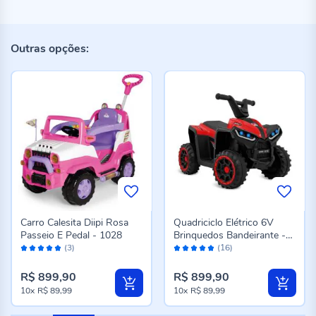
Outras opções:
Carro Calesita Diipi Rosa
Quadriciclo Elétrico 6V
Passeio E Pedal - 1028
Brinquedos Bandeirante -
Avaliação:
Avaliação:
2668 - Vermelho
(3)
(16)
100%
98%
R$ 899,90
R$ 899,90
10x
R$ 89,99
10x
R$ 89,99