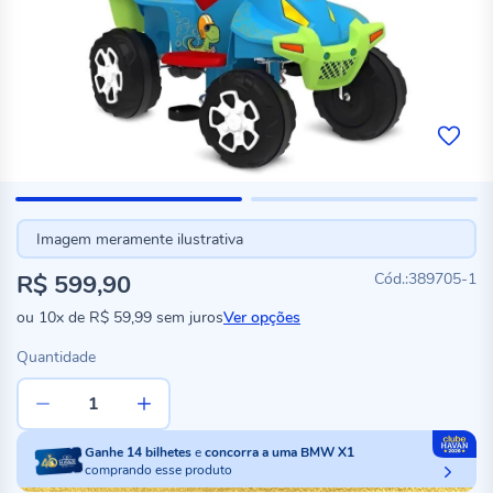
Imagem meramente ilustrativa
R$ 599,90
389705-1
ou
10x
de
R$ 59,99
sem juros
Ver opções
Quantidade
Ganhe
14
bilhetes
e
concorra a uma BMW X1
comprando esse produto