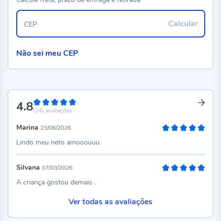
Calcular
CEP
Não sei meu CEP
4.8
96%
(24)
avaliações
Marina
23/06/2026
100%
Lindo meu neto amooouuu
Silvana
07/03/2026
100%
A criança gostou demais .
Ver todas as avaliações