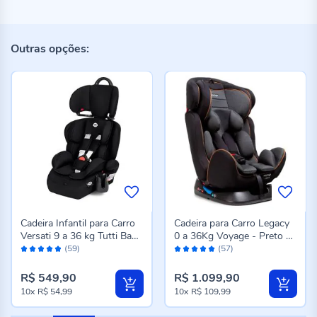
Outras opções:
Cadeira Infantil para Carro
Cadeira para Carro Legacy
Versati 9 a 36 kg Tutti Baby
0 a 36Kg Voyage - Preto E
Avaliação:
Avaliação:
- Preto
Cinza
(59)
(57)
96%
98%
R$ 549,90
R$ 1.099,90
10x
R$ 54,99
10x
R$ 109,99