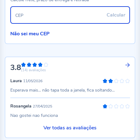
Calcular
CEP
Não sei meu CEP
3.8
76%
(14)
avaliações
Laura
11/05/2026
40%
Esperava mais... não tapa toda a janela, fica soltando...
Rosangela
27/04/2025
20%
Nao gostei nao funciona
Ver todas as avaliações