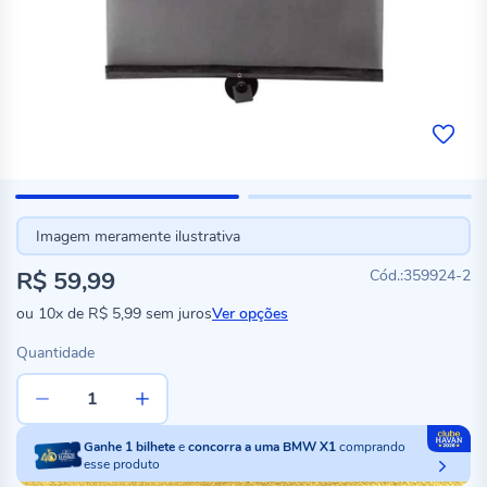
Imagem meramente ilustrativa
R$ 59,99
359924-2
ou
10x
de
R$ 5,99
sem juros
Ver opções
Quantidade
Ganhe
1
bilhete
e
concorra a uma BMW X1
comprando
esse produto