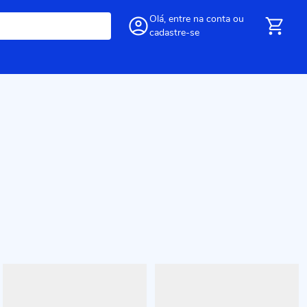
Olá,
entre
na conta
ou
cadastre-se