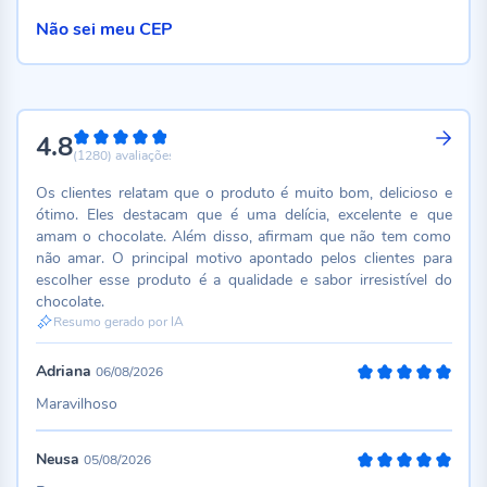
Não sei meu CEP
4.8
96%
(1280)
avaliações
Os clientes relatam que o produto é muito bom, delicioso e
ótimo. Eles destacam que é uma delícia, excelente e que
amam o chocolate. Além disso, afirmam que não tem como
não amar. O principal motivo apontado pelos clientes para
escolher esse produto é a qualidade e sabor irresistível do
chocolate.
Resumo gerado por IA
Adriana
06/08/2026
100%
Maravilhoso
Neusa
05/08/2026
100%