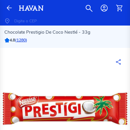
Chocolate Prestigio De Coco Nestlé - 33g
4.8
(
1280
)