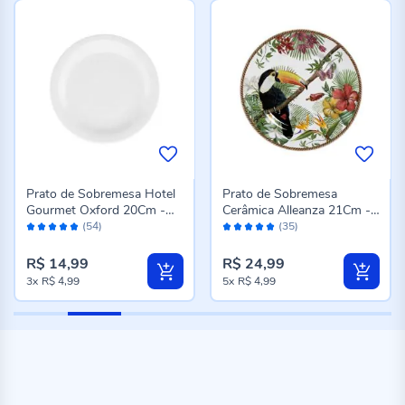
Prato de Sobremesa Hotel
Prato de Sobremesa
Gourmet Oxford 20Cm -
Cerâmica Alleanza 21Cm -
Avaliação:
Avaliação:
Porcelana
Tropico
(54)
(35)
98%
98%
R$ 14,99
R$ 24,99
3x
R$ 4,99
5x
R$ 4,99