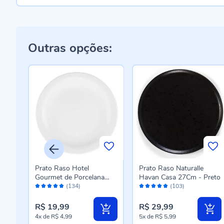
Outras opções:
ia
Prato Raso Hotel
Prato Raso Naturalle
Gourmet de Porcelana
Havan Casa 27Cm - Preto
Avaliação:
Avaliação:
Oxford 26Cm - Branco
(134)
(103)
98%
98%
R$ 19,99
R$ 29,99
4x
de
R$ 4,99
5x
de
R$ 5,99