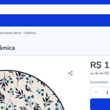
rena Biona 26Cm - Cerâmica
âmica
R$ 1
ou
4x
de
R$ 
Quantidade