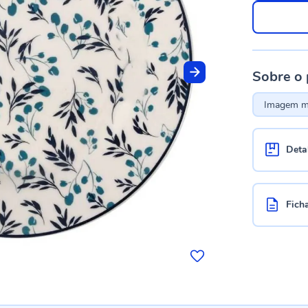
Sobre o
Imagem me
Deta
Fich