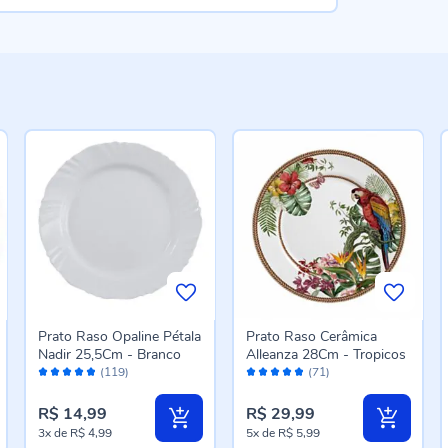
Prato Raso Opaline Pétala
Prato Raso Cerâmica
Nadir 25,5Cm - Branco
Alleanza 28Cm - Tropicos
Avaliação:
Avaliação:
(119)
(71)
96%
96%
R$ 14,99
R$ 29,99
3x
de
R$ 4,99
5x
de
R$ 5,99