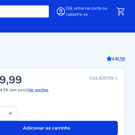
Olá,
entre
na conta
ou
cadastre-se
4.8
(
78
)
9,99
425709-1
4,99
sem juros
Ver opções
Adicionar ao carrinho