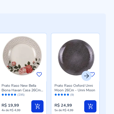
Prato Raso New Bella
Prato Raso Oxford Unni
Pra
Biona Havan Casa 26Cm -
Moon 26Cm - Unni Moon
Nad
Avaliação:
Avaliação:
Aval
Cerâmica
(195)
(9)
98%
100%
10
R$ 19,99
R$ 24,99
R$ 
4x
de
R$ 4,99
5x
de
R$ 4,99
3x
d