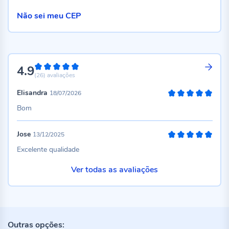
Não sei meu CEP
4.9
98%
(26)
avaliações
Elisandra
18/07/2026
100%
Bom
Jose
13/12/2025
100%
Excelente qualidade
Ver todas as avaliações
Outras opções: