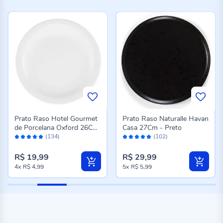
Prato Raso Hotel Gourmet
Prato Raso Naturalle Havan
de Porcelana Oxford 26Cm
Casa 27Cm - Preto
Avaliação:
Avaliação:
- Branco
(134)
(102)
98%
98%
R$ 19,99
R$ 29,99
4x
R$ 4,99
5x
R$ 5,99