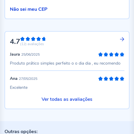
Não sei meu CEP
4.7
94%
(12)
avaliações
Jaura
25/06/2025
100%
Produto prático simples perfeito o o dia dia , eu recomendo
Ana
27/05/2025
100%
Excelente
Ver todas as avaliações
Outras opções: