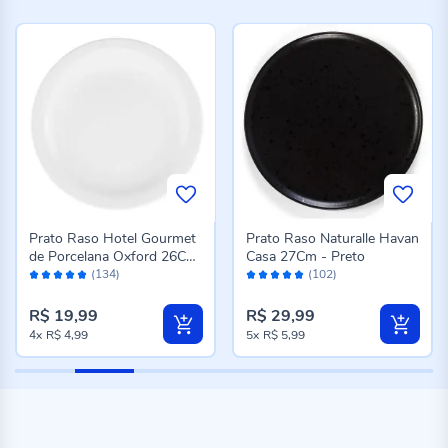
Prato Raso Hotel Gourmet
Prato Raso Naturalle Havan
de Porcelana Oxford 26Cm
Casa 27Cm - Preto
Avaliação:
Avaliação:
- Branco
(134)
(102)
98%
98%
R$ 19,99
R$ 29,99
4x
R$ 4,99
5x
R$ 5,99