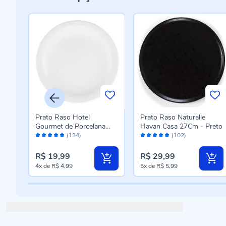
ia
Prato Raso Hotel
Prato Raso Naturalle
Gourmet de Porcelana
Havan Casa 27Cm - Preto
Avaliação:
Avaliação:
Oxford 26Cm - Branco
(134)
(102)
98%
98%
R$ 19,99
R$ 29,99
4x
de
R$ 4,99
5x
de
R$ 5,99