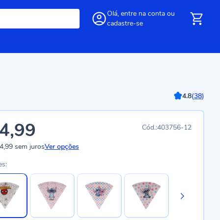
Olá,
entre
na conta
ou
cadastre-se
4.8
(
38
)
4,99
403756-12
4,99
sem juros
Ver opções
es: