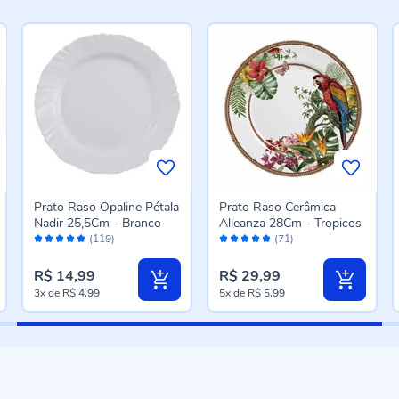
Prato Raso Opaline Pétala
Prato Raso Cerâmica
Nadir 25,5Cm - Branco
Alleanza 28Cm - Tropicos
Avaliação:
Avaliação:
(119)
(71)
96%
96%
R$ 14,99
R$ 29,99
3x
de
R$ 4,99
5x
de
R$ 5,99