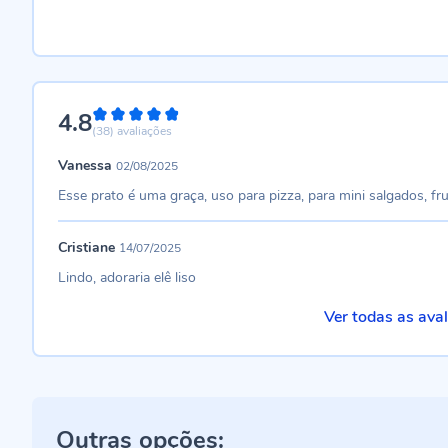
4.8
96%
(38)
avaliações
Vanessa
02/08/2025
Esse prato é uma graça, uso para pizza, para mini salgados, fru
Cristiane
14/07/2025
Lindo, adoraria elê liso
Ver todas as ava
Outras opções: