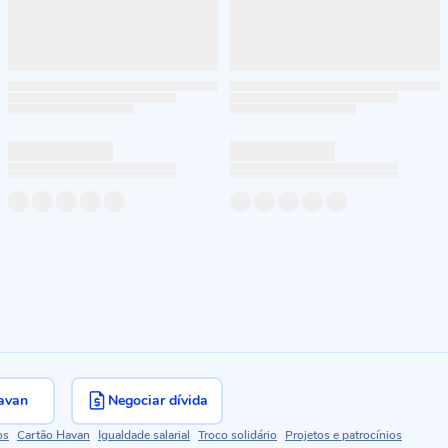
avan
Negociar dívida
os
Cartão Havan
Igualdade salarial
Troco solidário
Projetos e patrocínios