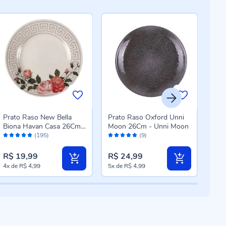
Prato Raso New Bella
Prato Raso Oxford Unni
Pra
Biona Havan Casa 26Cm -
Moon 26Cm - Unni Moon
Nad
Avaliação:
Avaliação:
Aval
Cerâmica
(195)
(9)
98%
100%
10
R$ 19,99
R$ 24,99
R$ 
4x
de
R$ 4,99
5x
de
R$ 4,99
3x
d