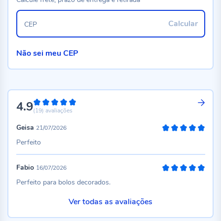
Calcular
CEP
Não sei meu CEP
4.9
98%
(19)
avaliações
Geisa
21/07/2026
100%
Perfeito
Fabio
16/07/2026
100%
Perfeito para bolos decorados.
Ver todas as avaliações