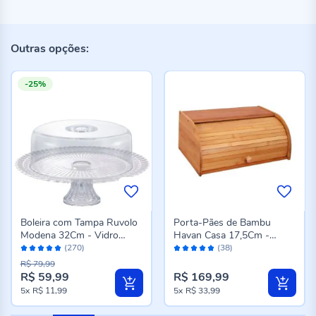
Outras opções:
-25%
Boleira com Tampa Ruvolo
Porta-Pães de Bambu
Modena 32Cm - Vidro
Havan Casa 17,5Cm -
Avaliação:
Avaliação:
Transparente
Bambu
(270)
(38)
98%
98%
R$ 79,99
R$ 59,99
R$ 169,99
Preço
5x
R$ 11,99
5x
R$ 33,99
especial