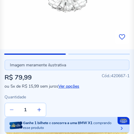
Imagem meramente ilustrativa
R$ 79,99
420667-1
ou
5x
de
R$ 15,99
sem juros
Ver opções
Quantidade
Ganhe
1
bilhete
e
concorra a uma BMW X1
comprando
esse produto